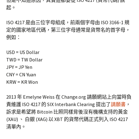
但是不知道原因，其實這都要從 ISO 4217 (貨幣代碼) 說
起。
ISO 4217 是由三位字母組成，前兩個字母由 ISO 3166-1 規
定的國家地區代碼，第三位字母通常是貨幣名的首字母，
例如：
USD = US Dollar
TWD = TW Dollar
JPY = JP Yen
CNY = CN Yuan
KRW = KR Won
2013 年 Emelyne Weiss 在 Change.org 請願網站上向當時負
責維護 ISO 4217 的 SIX Interbank Clearing 提出了
請願書
，
訴求是希望將 Bitcoin 比照同樣背後沒有機構支持的黃金
(XAU) 、 白銀 (XAG) 以 XBT 的貨幣代碼正式列入 ISO 4217
清單內。