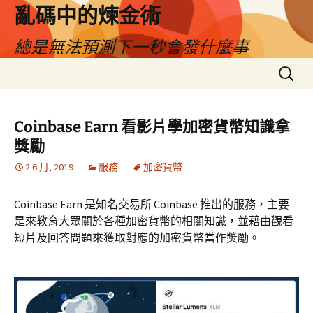
亂碼中的煉金術
總是無法預測下一秒會發什麼事
跳
搜
至
尋
主
關
要
鍵
Coinbase Earn 看影片學加密貨幣知識拿
內
字:
獎勵
容
2 6 月, 2019
服務
加密貨幣
Coinbase Earn 是知名交易所 Coinbase 推出的服務，主要
是來教育大眾關於各種加密貨幣的相關知識，並藉由觀看
短片及回答問題來獲取對應的加密貨幣當作獎勵。