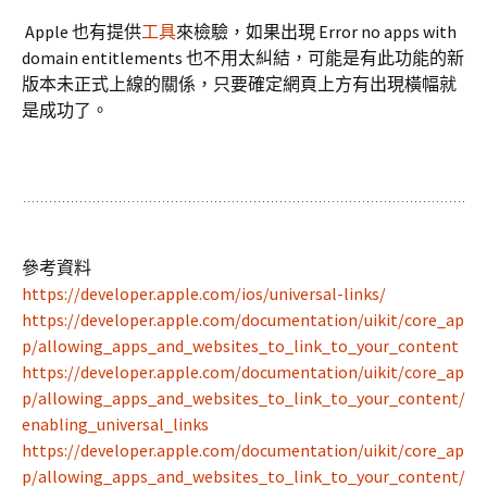
Apple 也有提供
工具
來檢驗，如果出現 Error no apps with
domain entitlements 也不用太糾結，可能是有此功能的新
版本未正式上線的關係，只要確定網頁上方有出現橫幅就
是成功了。
參考資料
https://developer.apple.com/ios/universal-links/
https://developer.apple.com/documentation/uikit/core_ap
p/allowing_apps_and_websites_to_link_to_your_content
https://developer.apple.com/documentation/uikit/core_ap
p/allowing_apps_and_websites_to_link_to_your_content/
enabling_universal_links
https://developer.apple.com/documentation/uikit/core_ap
p/allowing_apps_and_websites_to_link_to_your_content/