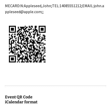
MECARD:N:Appleseed,John;TEL:14085551212;EMAIL:john.a
ppleseed@apple.com;;
Event QR Code
iCalendar format