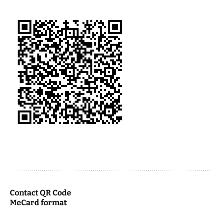
Contact QR Code
MeCard format