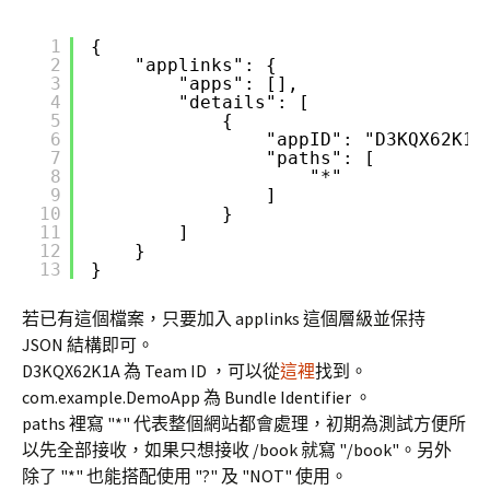
1
{
2
"applinks": {
3
"apps": [],
4
"details": [
5
{
6
"appID": "D3KQX62K1A
7
"paths": [
8
"*"
9
]
10
}
11
]
12
}
13
}
若已有這個檔案，只要加入 applinks 這個層級並保持
JSON 結構即可。
D3KQX62K1A 為 Team ID ，可以從
這裡
找到。
com.example.DemoApp 為 Bundle Identifier 。
paths 裡寫 "*" 代表整個網站都會處理，初期為測試方便所
以先全部接收，如果只想接收 /book 就寫 "/book"。另外
除了 "*" 也能搭配使用 "?" 及 "NOT" 使用。