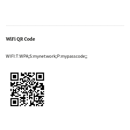
WiFi QR Code
WIFI:T:WPA;S:mynetwork;P:mypasscode;;