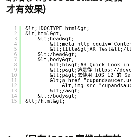
才有效果)
1
&lt;!DOCTYPE html&gt;
2
&lt;html&gt;
3
&lt;head&gt;
4
&lt;meta http-equiv="Content
5
&lt;title&gt;AR Test&lt;/tit
6
&lt;/head&gt;
7
&lt;body&gt;
8
&lt;h1&gt;AR Quick Look in W
9
&lt;p&gt;這是從 
https://devel
10
&lt;p&gt;需使用 iOS 12 的 Saf
11
&lt;a href="cupandsaucer.usd
12
&lt;img src="cupandsauce
13
&lt;/a&gt;
14
&lt;/body&gt;
15
&lt;/html&gt;