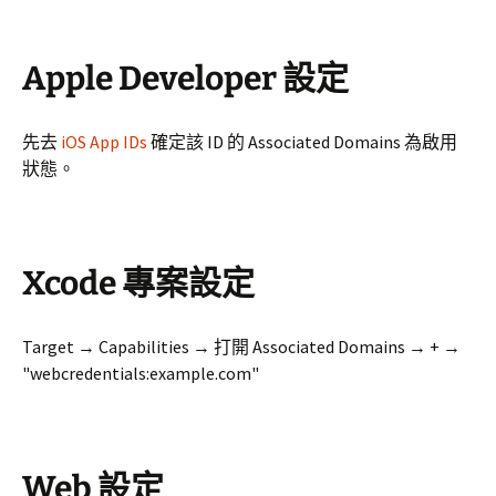
Apple Developer 設定
先去
iOS App IDs
確定該 ID 的 Associated Domains 為啟用
狀態。
Xcode 專案設定
Target → Capabilities → 打開 Associated Domains → + →
"webcredentials:example.com"
Web 設定