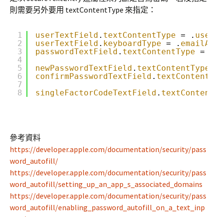
則需要另外要用 textContentType 來指定：
1
userTextField
.
textContentType
= .
user
2
userTextField
.
keyboardType
= .
emailAd
3
passwordTextField
.
textContentType
= .
4
5
newPasswordTextField
.
textContentType
6
confirmPasswordTextField
.
textContentT
7
8
singleFactorCodeTextField
.
textContent
參考資料
https://developer.apple.com/documentation/security/pass
word_autofill/
https://developer.apple.com/documentation/security/pass
word_autofill/setting_up_an_app_s_associated_domains
https://developer.apple.com/documentation/security/pass
word_autofill/enabling_password_autofill_on_a_text_inp