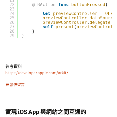
21
22
@IBAction
func
buttonPressed
(
_
s
23
24
let
previewController
= 
QLPr
25
previewController
.
dataSource
26
previewController
.
delegate
=
27
self
.
present
(
previewControll
28
}
29
}
參考資料
https://developer.apple.com/arkit/
發佈留言
實現 iOS App 與網站之間互通的