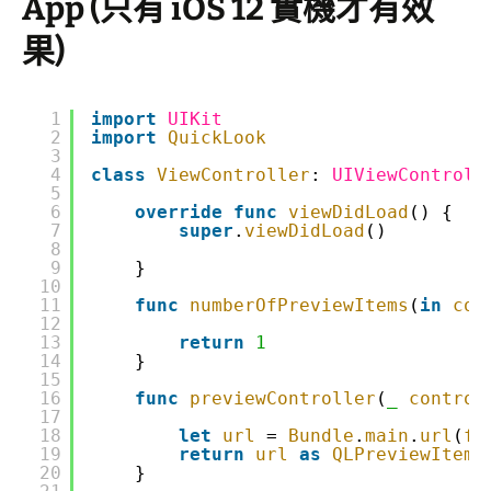
App (只有 iOS 12 實機才有效
果)
1
import
UIKit
2
import
QuickLook
3
4
class
ViewController
: 
UIViewControll
5
6
override
func
viewDidLoad
() {
7
super
.
viewDidLoad
()
8
9
}
10
11
func
numberOfPreviewItems
(
in
con
12
13
return
1
14
}
15
16
func
previewController
(
_
control
17
18
let
url
= 
Bundle
.
main
.
url
(
fo
19
return
url
as
QLPreviewItem
20
}