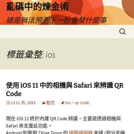
亂碼中的煉金術
總是無法預測下一秒會發什麼事
跳
搜
至
尋
主
關
要
鍵
標籤彙整: ios
內
字:
容
使用 iOS 11 中的相機與 Safari 來辨識 QR
Code
13 11 月, 2018
程式
ios
、
qr code
現在 iOS 11 終於內建 QR Code 辨識，主要是透過相機與
Safari 來支援此功能。
Android 則要用 ZXing Team 的
條碼掃描器
來掃 (部分手機