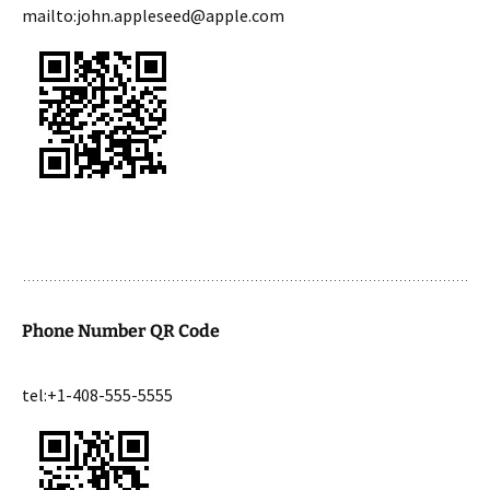
mailto:john.appleseed@apple.com
Phone Number QR Code
tel:+1-408-555-5555