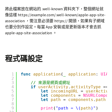
將此檔案放在網站的 .well-known 資料夾下，整個網址就
像這樣 https://example.com/.well-known/apple-app-site-
association ，需注意必須要 https:// 開頭，如果有子網域
也要分別作設定。每當 App 安裝或是更新版本才會去抓
apple-app-site-association 。
程式碼設定
1
func
application
(
_
application
: 
UIAp
2
3
// 來源是網頁或網址
4
if
userActivity
.
activityType
== 
5
let
incomingURL
= 
userActivi
6
let
components
= 
NSURLCompon
7
let
path
= 
components
.
path
{
8
9
print
(
"path = \(
path
)"
)