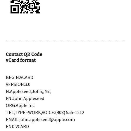
Contact QR Code
vCard format
BEGIN:VCARD
VERSION:3.0
N:Appleseed;John;;Mr.;
FN:John Appleseed
ORG:Apple Inc
TEL;TYPE=WORK,VOICE:(408) 555-1212
EMAIL:john.appleseed@apple.com
END:VCARD