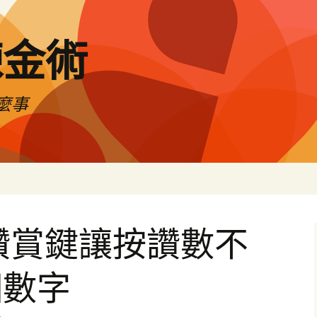
煉金術
麼事
in 讚賞鍵讓按讚數不
個數字