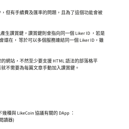
少，但有手續費及匯率的問題，且為了這個功能會被
能產生讚賞鍵，讚賞鍵則會指向同一個 Liker ID ，若是
額也會還在， 等於可以多個服務連結同一個 Liker ID，雖
是自架的網站，不然至少要支援 HTML 語法的部落格平
的使用者就不需要為每篇文章手動加入讚賞鍵。
幾種與 LikeCoin 協議有關的 DApp ：
閱讀器)