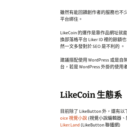
雖然有能回饋創作者的服務也不
平台綁住。
LikeCoin 的運作是靠作品網址就
換部落格平台 Liker ID 裡的餘
然一文多發對於 SEO 是不利的 。
建議搭配使用 WordPress 或
台，若是 WordPress 外掛
LikeCoin 生態系
目前除了 LikeButton 外，還有以下
oice 視覺小說
(視覺小說編輯器、
Liker.Land
(LikeButton 聯播網)