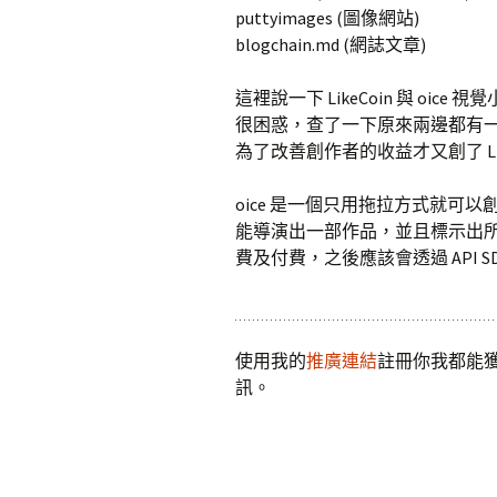
puttyimages (圖像網站)
blogchain.md (網誌文章)
這裡說一下 LikeCoin 與 oic
很困惑，查了一下原來兩邊都有一樣的共
為了改善創作者的收益才又創了 Like
oice 是一個只用拖拉方式就
能導演出一部作品，並且標示出
費及付費，之後應該會透過 API 
使用我的
推廣連結
註冊你我都能獲得
訊。