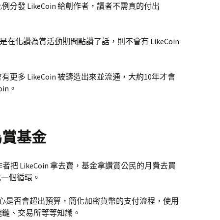
發 LikeCoin 給創作者，讀者不需真的付出
在化讚為賞活動期間點讚了話，則不會有 LikeCoin
多 LikeCoin 被鑄造出來並流通，大約10年才會
in。
為賞基金
創作者把 LikeCoin 拿去賣，基金拿讚賞公民的月費去買
形成一個循環。
擔心是否會超出預算，簡化加密貨幣的支付流程，使用
塊鏈、交易所等等知識。