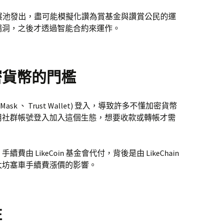
生態發展池發出，盡可能模擬化讚為賞基金與讚賞公民的運
漏洞，之後才透過智能合約來運作。
密貨幣的門檻
sk 、 Trust Wallet) 登入，導致許多不懂加密貨幣
用社群帳號登入加入這個生態，想要收款或轉帳才需
 LikeCoin 基金會代付，背後是由 LikeChain
太坊塞車手續費漲價的影響。
住