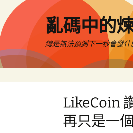
亂碼中的
總是無法預測下一秒會發什
跳
至
主
要
LikeCo
內
容
再只是一