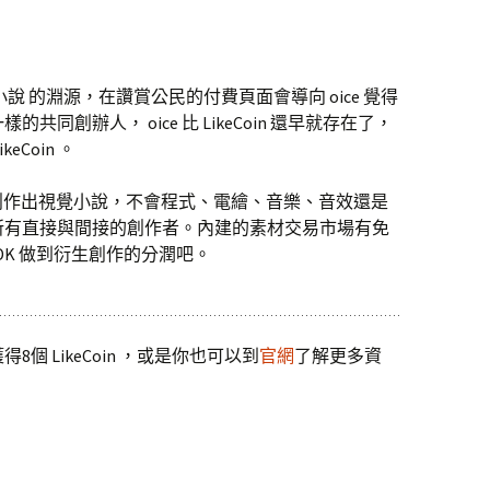
e 視覺小說 的淵源，在讚賞公民的付費頁面會導向 oice 覺得
同創辦人， oice 比 LikeCoin 還早就存在了，
Coin 。
可以創作出視覺小說，不會程式、電繪、音樂、音效還是
所有直接與間接的創作者。內建的素材交易市場有免
SDK 做到衍生創作的分潤吧。
8個 LikeCoin ，或是你也可以到
官網
了解更多資