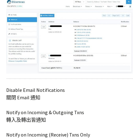
Disable Email Notifications
關閉 Email 通知
Notify on Incoming & Outgoing Txns
轉入及轉出皆通知
Notify on Incoming (Receive) Txns Only