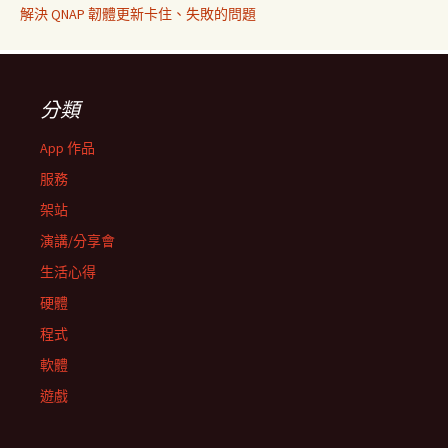
解決 QNAP 韌體更新卡住、失敗的問題
分類
App 作品
服務
架站
演講/分享會
生活心得
硬體
程式
軟體
遊戲