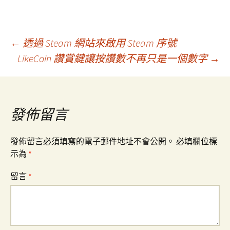
文
←
透過 Steam 網站來啟用 Steam 序號
LikeCoin 讚賞鍵讓按讚數不再只是一個數字
→
章
導
發佈留言
覽
發佈留言必須填寫的電子郵件地址不會公開。
必填欄位標
示為
*
留言
*