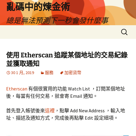
亂碼中的煉金術
總是無法預測下一秒會發什麼事
跳
搜
至
尋
主
關
要
鍵
使用 Etherscan 追蹤某個地址的交易紀錄
內
字:
並獲取通知
容
30 1 月, 2019
服務
加密貨幣
Etherscan
有個很實用的功能 Watch List ，訂閱某個地址
後，每當有任何交易，就會寄 Email 通知。
首先登入帳號後來
這裡
，點擊 Add New Address ，輸入地
址、描述及通知方式，完成後再點擊 Edit 設定細項。