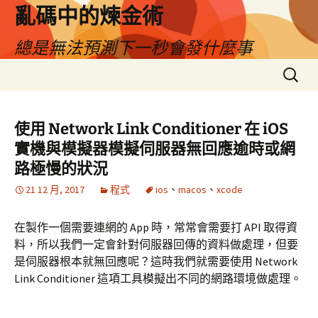
亂碼中的煉金術
總是無法預測下一秒會發什麼事
跳
搜
至
尋
主
關
要
鍵
使用 Network Link Conditioner 在 iOS
內
字:
實機與模擬器模擬伺服器無回應逾時或網
容
路極慢的狀況
21 12 月, 2017
程式
ios
、
macos
、
xcode
在製作一個需要連網的 App 時，常常會需要打 API 取得資
料，所以我們一定會針對伺服器回傳的資料
做
處理，但要
是伺服器根本就無回應呢？這時我們就需要使用 Network
Link Conditioner 這項工具模擬出不同的網路環境做處理。