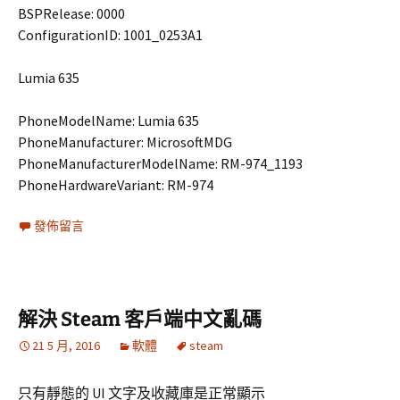
BSPRelease: 0000
ConfigurationID: 1001_0253A1
Lumia 635
PhoneModelName: Lumia 635
PhoneManufacturer: MicrosoftMDG
PhoneManufacturerModelName: RM-974_1193
PhoneHardwareVariant: RM-974
發佈留言
解決 Steam 客戶端中文亂碼
21 5 月, 2016
軟體
steam
只有靜態的 UI 文字及收藏庫是正常顯示