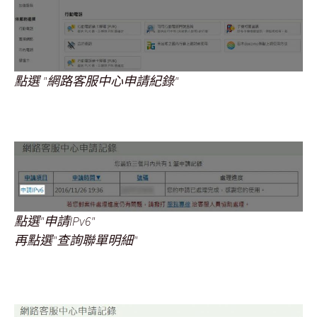
點選 "網路客服中心申請紀錄"
點選"申請IPv6"
再點選"查詢聯單明細"