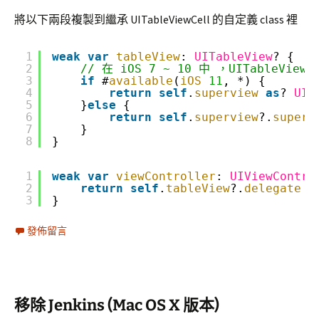
將以下兩段複製到繼承 UITableViewCell 的自定義 class 裡
1
weak
var
tableView
: 
UITableView
? {
2
// 在 iOS 7 ~ 10 中 ，UITableViewC
3
if
#
available
(
iOS
11
, *) {
4
return
self
.
superview
as
? 
UIT
5
}
else
{
6
return
self
.
superview
?.
superv
7
}
8
}
1
weak
var
viewController
: 
UIViewContro
2
return
self
.
tableView
?.
delegate
a
3
}
發佈留言
移除 Jenkins (Mac OS X 版本)