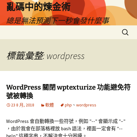
亂碼中的煉金術
總是無法預測下一秒會發什麼事
跳
搜
至
尋
主
關
要
鍵
標籤彙整: wordpress
內
字:
容
WordPress 關閉 wptexturize 功能避免符
號被轉換
23 8 月, 2018
軟體
php
、
wordpress
WordPress 會自動轉換一些符號，例如 "--" 會顯示成 "–"
，由於我會在部落格裡放 bash 語法，裡面一定會有 "--
help" 這種字串，不解決會十分困擾。