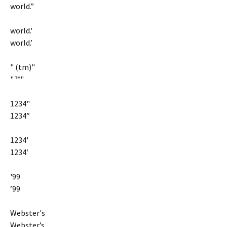
world.”
world.'
world.’
" (tm)"
" ™"
1234"
1234″
1234'
1234′
'99
’99
Webster's
Webster’s