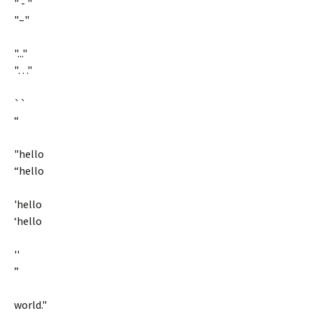
" - "
"–"
"..."
"…"
``
“
"hello
“hello
'hello
‘hello
''
”
world."