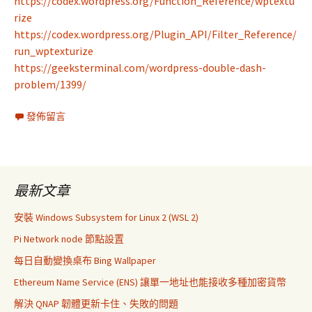
https://codex.wordpress.org/Function_Reference/wptextu
rize
https://codex.wordpress.org/Plugin_API/Filter_Reference/
run_wptexturize
https://geeksterminal.com/wordpress-double-dash-
problem/1399/
發佈留言
最新文章
安裝 Windows Subsystem for Linux 2 (WSL 2)
Pi Network node 節點設置
每日自動變換桌布 Bing Wallpaper
Ethereum Name Service (ENS) 讓單一地址也能接收多種加密貨幣
解決 QNAP 韌體更新卡住、失敗的問題